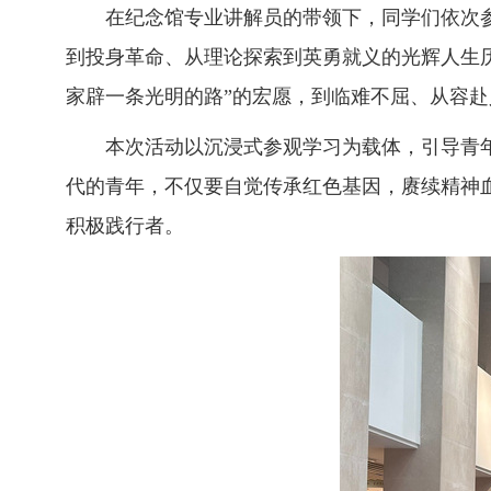
在纪念馆专业讲解员的带领下，同学们依次
到投身革命、从理论探索到英勇就义的光辉人生
家辟一条光明的路”的宏愿，到临难不屈、从容
本次活动以沉浸式参观学习为载体，引导青
代的青年，不仅要自觉传承红色基因，赓续精神
积极践行者。